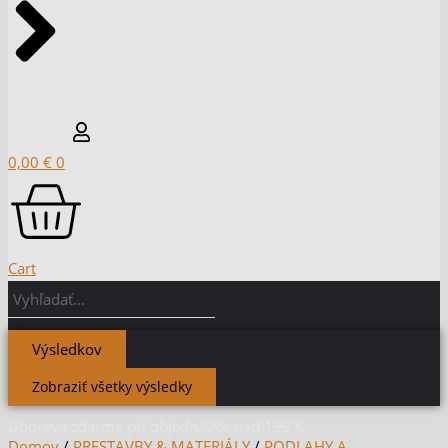
0,00
€
0
Cart
Výsledkov
Zobraziť všetky výsledky
Doprava zdarma pri objednávke nad 199 €
Domov
/
PRESTAVBY & MATERIÁLY
/
PODLAHY A