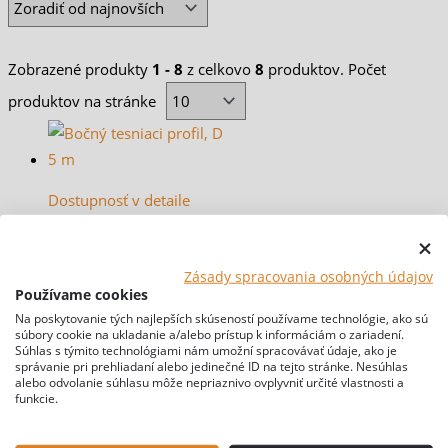
Zobrazené produkty
1 - 8
z celkovo
8
produktov. Počet
produktov na stránke
Dostupnosť v detaile
produktu
Bočný tesniaci
Zásady spracovania osobných údajov
profil, D 5 m
Používame cookies
Na poskytovanie tých najlepších skúseností používame technológie, ako sú
súbory cookie na ukladanie a/alebo prístup k informáciám o zariadení.
Od:
31,95
€
Výber
s DPH
Súhlas s týmito technológiami nám umožní spracovávať údaje, ako je
správanie pri prehliadaní alebo jedinečné ID na tejto stránke. Nesúhlas
možností
alebo odvolanie súhlasu môže nepriaznivo ovplyvniť určité vlastnosti a
funkcie.
Zľava!