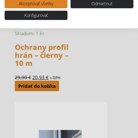
Akceptovať všetky
Odmietnuť
Konfigurovať
Skladom: 1 ks
Ochrany profil
hrán – čierny –
10 m
29,90
€
20,93
€
s DPH
Pridať do košíka