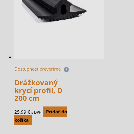
Dostupnosť preveríme
?
Drážkovaný
krycí profil, D
200 cm
25,99
€
Pridať do
s DPH
košíka