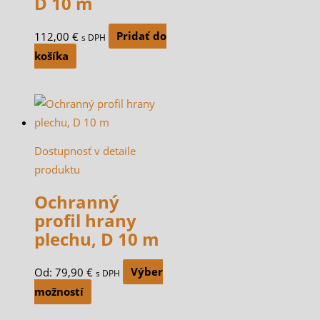
D 10 m
112,00
€
Pridať do
s DPH
košíka
Dostupnosť v detaile
produktu
Ochranný
profil hrany
plechu, D 10 m
Od:
79,90
€
Výber
s DPH
možností