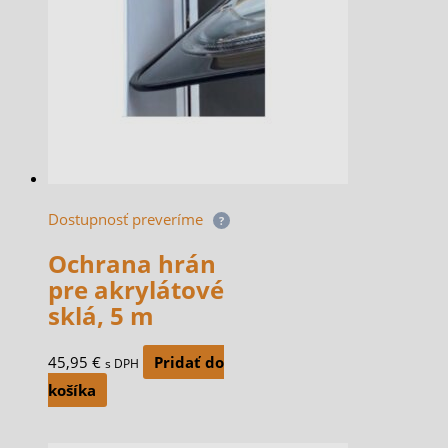
Dostupnosť preveríme
?
Ochrana hrán
pre akrylátové
sklá, 5 m
45,95
€
Pridať do
s DPH
košíka