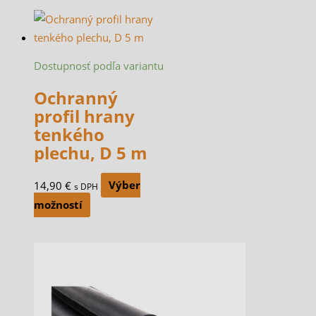
Dostupnosť podľa variantu
Ochranný
profil hrany
tenkého
plechu, D 5 m
14,90
€
Výber
s DPH
možností