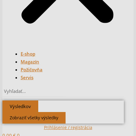
E-shop
Magazín
Požičovňa
Servis
Výsledkov
Zobraziť všetky výsledky
Prihlásenie / registrácia
0,00
€
0