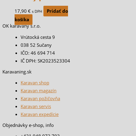
17,90
€
Pridať do
s DPH
košíka
OK karavany s.r.o.
Vrútocká cesta 9
038 52 Sučany
IČO: 46 694 714
IČ DPH: SK2023523304
Karavaning.sk
Karavan shop
Karavan magazín
Karavan požičovňa
Karavan servis
Karavan expedície
Objednávky e-shop, info