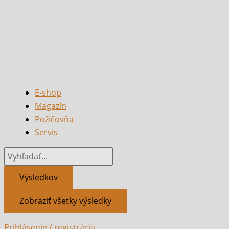
E-shop
Magazín
Požičovňa
Servis
Výsledkov
Zobraziť všetky výsledky
Prihlásenie / registrácia