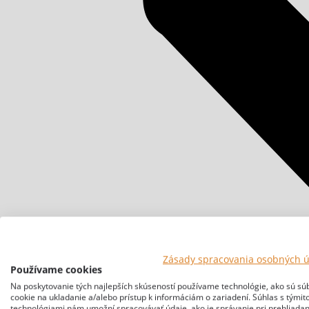
Zásady spracovania osobných 
Používame cookies
Na poskytovanie tých najlepších skúseností používame technológie, ako sú sú
cookie na ukladanie a/alebo prístup k informáciám o zariadení. Súhlas s týmit
technológiami nám umožní spracovávať údaje, ako je správanie pri prehliadan