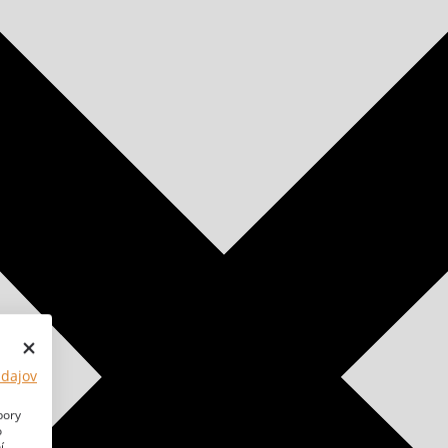
údajov
bory
o
í