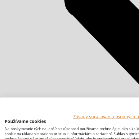
Zásady spracovania osobných 
Používame cookies
Na poskytovanie tých najlepších skúseností používame technológie, ako sú sú
cookie na ukladanie a/alebo prístup k informáciám o zariadení. Súhlas s týmit
technológiami nám umožní spracovávať údaje, ako je správanie pri prehliadan