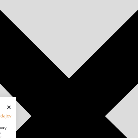
údajov
bory
o
í