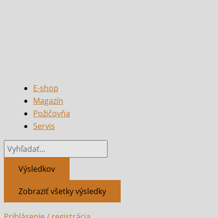
E-shop
Magazín
Požičovňa
Servis
Výsledkov
Zobraziť všetky výsledky
Prihlásenie / registrácia