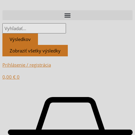
Preskočiť
Search
Search
Vyhľadať:
na
...
...
obsah
Výsledkov
Zobraziť všetky výsledky
Prihlásenie / registrácia
0,00
€
0