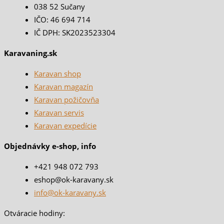
038 52 Sučany
IČO: 46 694 714
IČ DPH: SK2023523304
Karavaning.sk
Karavan shop
Karavan magazín
Karavan požičovňa
Karavan servis
Karavan expedície
Objednávky e-shop, info
+421 948 072 793
eshop@ok-karavany.sk
info@ok-karavany.sk
Otváracie hodiny: