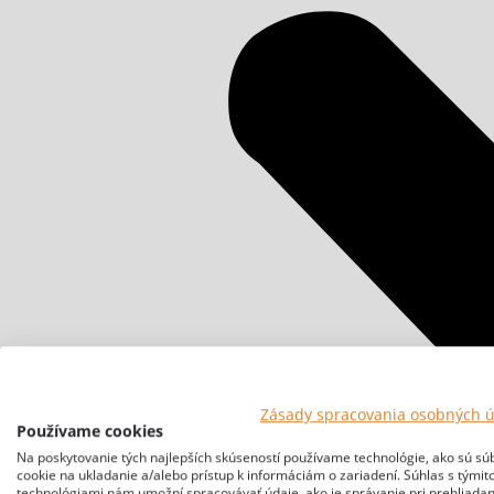
Zásady spracovania osobných 
Používame cookies
Na poskytovanie tých najlepších skúseností používame technológie, ako sú sú
cookie na ukladanie a/alebo prístup k informáciám o zariadení. Súhlas s týmit
technológiami nám umožní spracovávať údaje, ako je správanie pri prehliadan