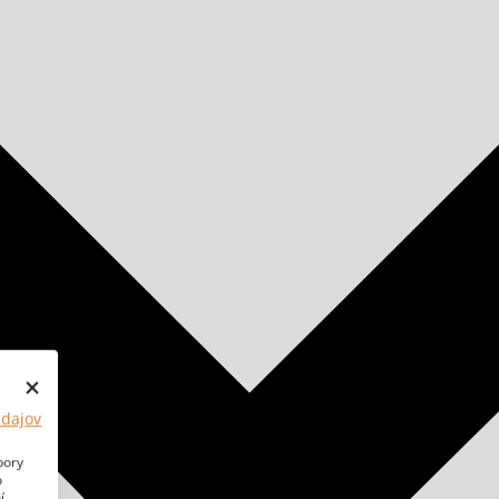
údajov
bory
o
í