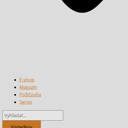
E-shop
Magazín
Požičovňa
Servis
Výsledkov