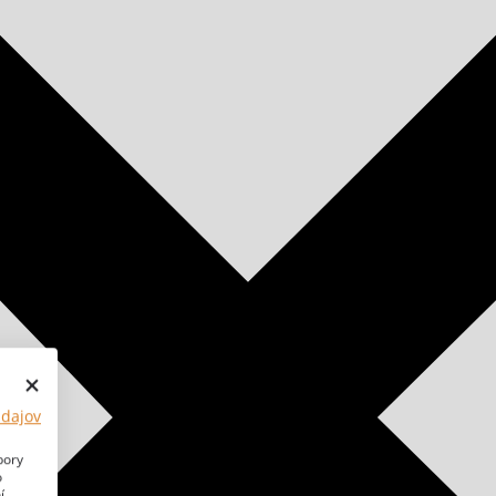
údajov
bory
o
í