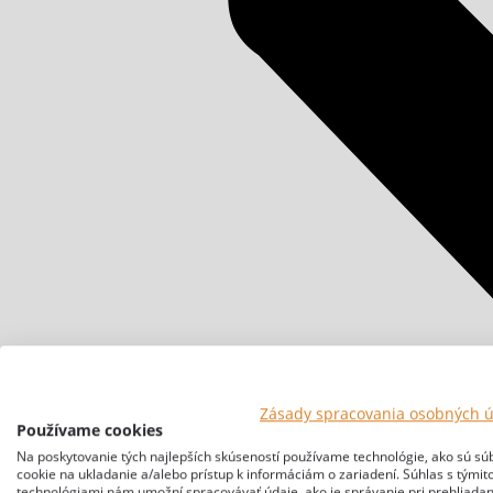
Zásady spracovania osobných 
Používame cookies
Na poskytovanie tých najlepších skúseností používame technológie, ako sú sú
cookie na ukladanie a/alebo prístup k informáciám o zariadení. Súhlas s týmit
technológiami nám umožní spracovávať údaje, ako je správanie pri prehliadan