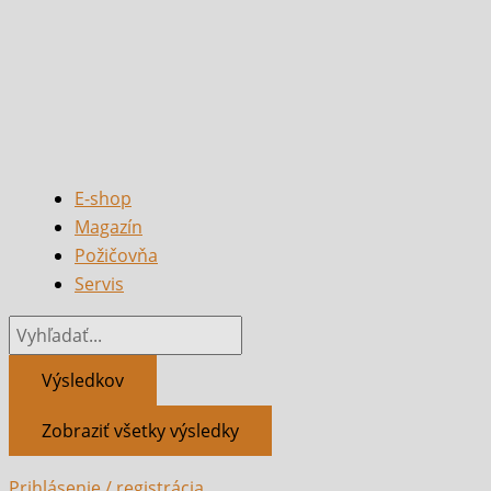
E-shop
Magazín
Požičovňa
Servis
Výsledkov
Zobraziť všetky výsledky
Prihlásenie / registrácia