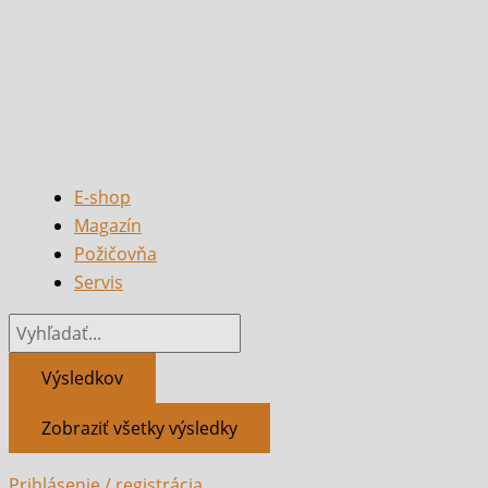
E-shop
Magazín
Požičovňa
Servis
Výsledkov
Zobraziť všetky výsledky
Prihlásenie / registrácia