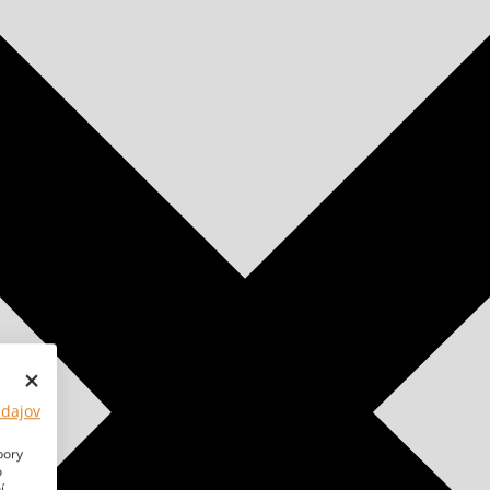
údajov
bory
o
í