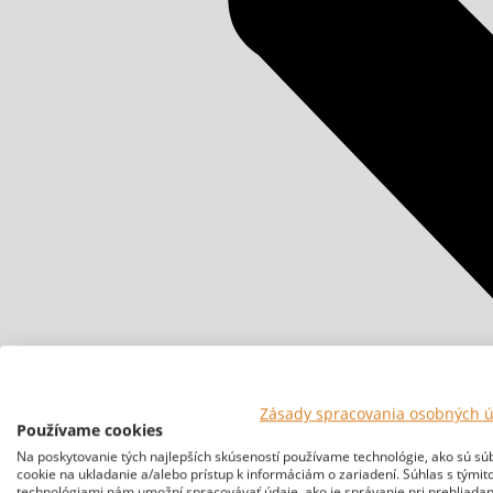
Zásady spracovania osobných 
Používame cookies
Na poskytovanie tých najlepších skúseností používame technológie, ako sú sú
cookie na ukladanie a/alebo prístup k informáciám o zariadení. Súhlas s týmit
technológiami nám umožní spracovávať údaje, ako je správanie pri prehliadan