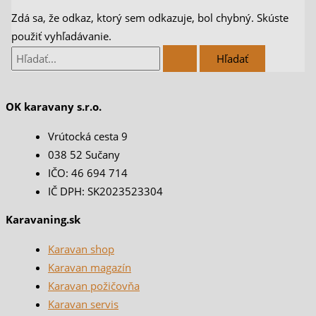
Zdá sa, že odkaz, ktorý sem odkazuje, bol chybný. Skúste
použiť vyhľadávanie.
OK karavany s.r.o.
Vrútocká cesta 9
038 52 Sučany
IČO: 46 694 714
IČ DPH: SK2023523304
Karavaning.sk
Karavan shop
Karavan magazín
Karavan požičovňa
Karavan servis