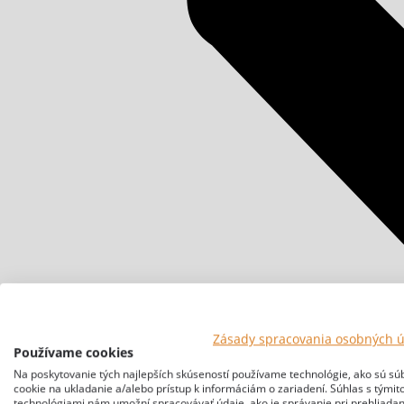
Zásady spracovania osobných 
Používame cookies
Na poskytovanie tých najlepších skúseností používame technológie, ako sú sú
cookie na ukladanie a/alebo prístup k informáciám o zariadení. Súhlas s týmit
technológiami nám umožní spracovávať údaje, ako je správanie pri prehliadan