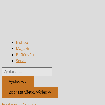
E-shop
Magazín
Požičovňa
Servis
Výsledkov
Zobraziť všetky výsledky
Prihlásenie / registrácia