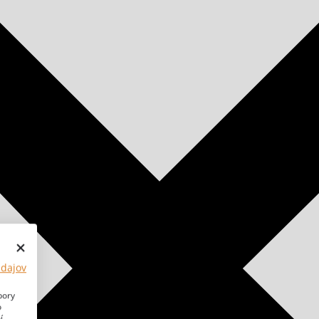
údajov
bory
o
í