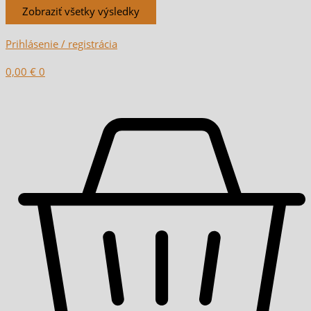
Zobraziť všetky výsledky
Prihlásenie / registrácia
0,00
€
0