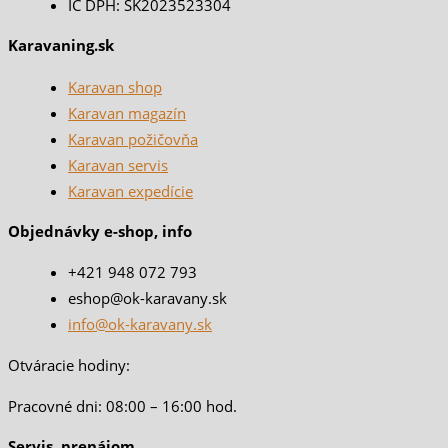
IČ DPH: SK2023523304
Karavaning.sk
Karavan shop
Karavan magazín
Karavan požičovňa
Karavan servis
Karavan expedície
Objednávky e-shop, info
+421 948 072 793
eshop@ok-karavany.sk
info@ok-karavany.sk
Otváracie hodiny:
Pracovné dni: 08:00 – 16:00 hod.
Servis, prenájom