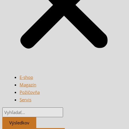
E-shop
Magazín
Požičovňa
Servis
Výsledkov