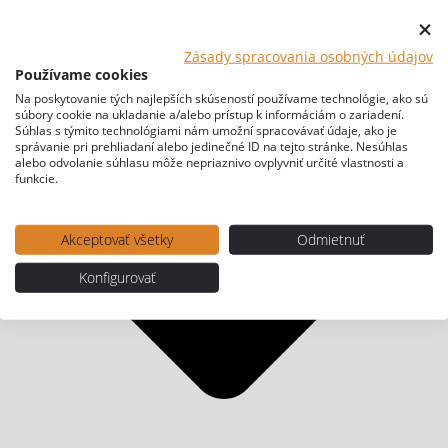
Zásady spracovania osobných údajov
Používame cookies
Na poskytovanie tých najlepších skúseností používame technológie, ako sú
súbory cookie na ukladanie a/alebo prístup k informáciám o zariadení.
Súhlas s týmito technológiami nám umožní spracovávať údaje, ako je
správanie pri prehliadaní alebo jedinečné ID na tejto stránke. Nesúhlas
alebo odvolanie súhlasu môže nepriaznivo ovplyvniť určité vlastnosti a
funkcie.
Akceptovať všetky
Odmietnuť
Konfigurovať