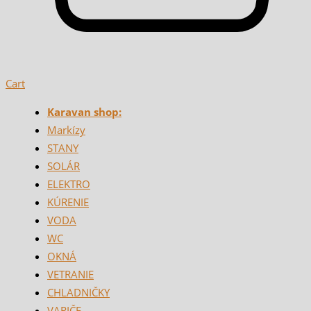
Cart
Karavan shop:
Markízy
STANY
SOLÁR
ELEKTRO
KÚRENIE
VODA
WC
OKNÁ
VETRANIE
CHLADNIČKY
VARIČE