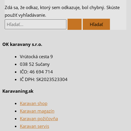
Zdá sa, že odkaz, ktorý sem odkazuje, bol chybný. Skúste
použiť vyhľadávanie.
OK karavany s.r.o.
Vrútocká cesta 9
038 52 Sučany
IČO: 46 694 714
IČ DPH: SK2023523304
Karavaning.sk
Karavan shop
Karavan magazín
Karavan požičovňa
Karavan servis