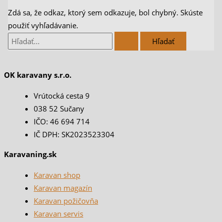
Zdá sa, že odkaz, ktorý sem odkazuje, bol chybný. Skúste
použiť vyhľadávanie.
OK karavany s.r.o.
Vrútocká cesta 9
038 52 Sučany
IČO: 46 694 714
IČ DPH: SK2023523304
Karavaning.sk
Karavan shop
Karavan magazín
Karavan požičovňa
Karavan servis