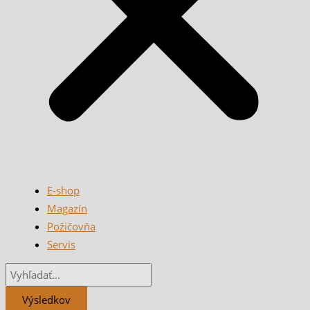
E-shop
Magazín
Požičovňa
Servis
Výsledkov