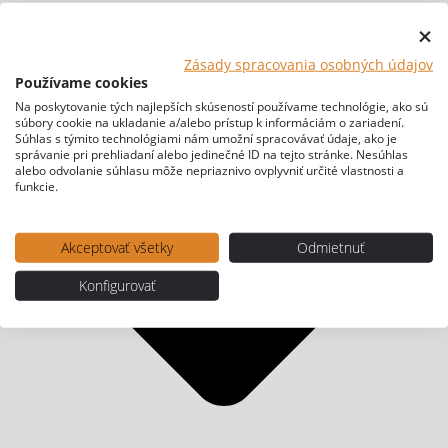
Zásady spracovania osobných údajov
Používame cookies
Na poskytovanie tých najlepších skúseností používame technológie, ako sú
súbory cookie na ukladanie a/alebo prístup k informáciám o zariadení.
Súhlas s týmito technológiami nám umožní spracovávať údaje, ako je
správanie pri prehliadaní alebo jedinečné ID na tejto stránke. Nesúhlas
alebo odvolanie súhlasu môže nepriaznivo ovplyvniť určité vlastnosti a
funkcie.
Akceptovať všetky
Odmietnuť
Konfigurovať