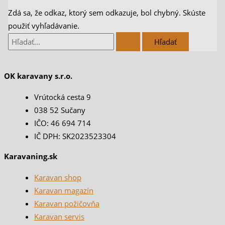
Zdá sa, že odkaz, ktorý sem odkazuje, bol chybný. Skúste
použiť vyhľadávanie.
OK karavany s.r.o.
Vrútocká cesta 9
038 52 Sučany
IČO: 46 694 714
IČ DPH: SK2023523304
Karavaning.sk
Karavan shop
Karavan magazín
Karavan požičovňa
Karavan servis