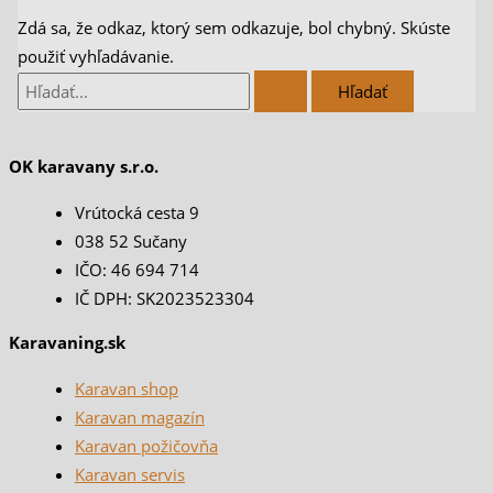
Zdá sa, že odkaz, ktorý sem odkazuje, bol chybný. Skúste
použiť vyhľadávanie.
OK karavany s.r.o.
Vrútocká cesta 9
038 52 Sučany
IČO: 46 694 714
IČ DPH: SK2023523304
Karavaning.sk
Karavan shop
Karavan magazín
Karavan požičovňa
Karavan servis