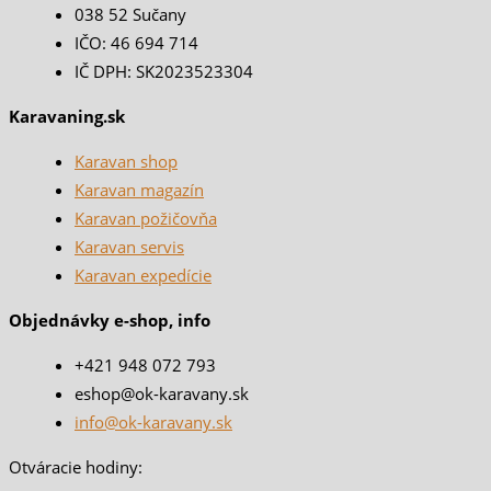
038 52 Sučany
IČO: 46 694 714
IČ DPH: SK2023523304
Karavaning.sk
Karavan shop
Karavan magazín
Karavan požičovňa
Karavan servis
Karavan expedície
Objednávky e-shop, info
+421 948 072 793
eshop@ok-karavany.sk
info@ok-karavany.sk
Otváracie hodiny: