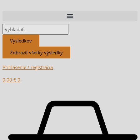
Preskočiť
Search
Search
Vyhľadať:
na
...
...
obsah
Výsledkov
Zobraziť všetky výsledky
Prihlásenie / registrácia
0,00
€
0