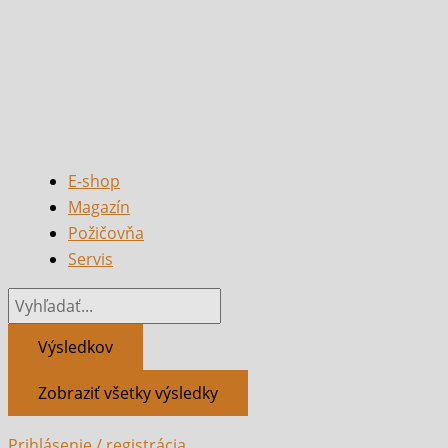
E-shop
Magazín
Požičovňa
Servis
Výsledkov
Zobraziť všetky výsledky
Prihlásenie / registrácia