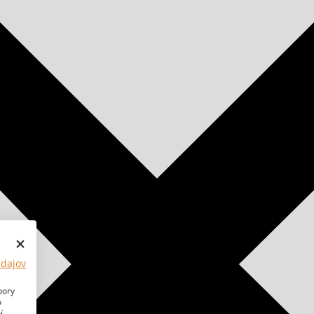
údajov
bory
o
í