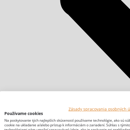
Zásady spracovania osobných 
Používame cookies
Na poskytovanie tých najlepších skúseností používame technológie, ako sú sú
cookie na ukladanie a/alebo prístup k informáciám o zariadení. Súhlas s týmit
technológiami nám umožní spracovávať údaje, ako je správanie pri prehliadan