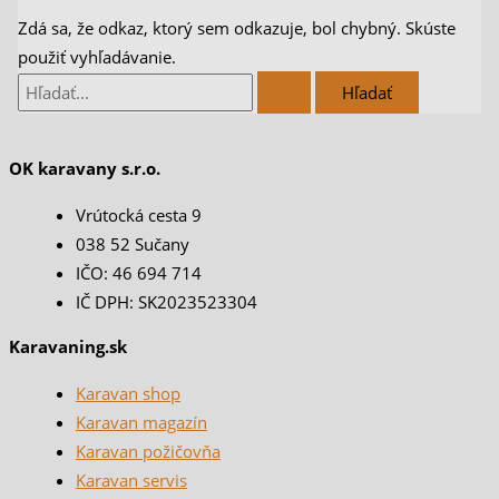
Zdá sa, že odkaz, ktorý sem odkazuje, bol chybný. Skúste
použiť vyhľadávanie.
OK karavany s.r.o.
Vrútocká cesta 9
038 52 Sučany
IČO: 46 694 714
IČ DPH: SK2023523304
Karavaning.sk
Karavan shop
Karavan magazín
Karavan požičovňa
Karavan servis