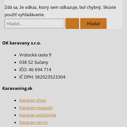
Zdá sa, že odkaz, ktorý sem odkazuje, bol chybný. Skúste
použiť vyhľadávanie.
OK karavany s.r.o.
Vrútocká cesta 9
038 52 Sučany
IČO: 46 694 714
IČ DPH: SK2023523304
Karavaning.sk
Karavan shop
Karavan magazín
Karavan požičovňa
Karavan servis