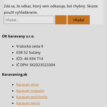
Zdá sa, že odkaz, ktorý sem odkazuje, bol chybný. Skúste
použiť vyhľadávanie.
OK karavany s.r.o.
Vrútocká cesta 9
038 52 Sučany
IČO: 46 694 714
IČ DPH: SK2023523304
Karavaning.sk
Karavan shop
Karavan magazín
Karavan požičovňa
Karavan servis