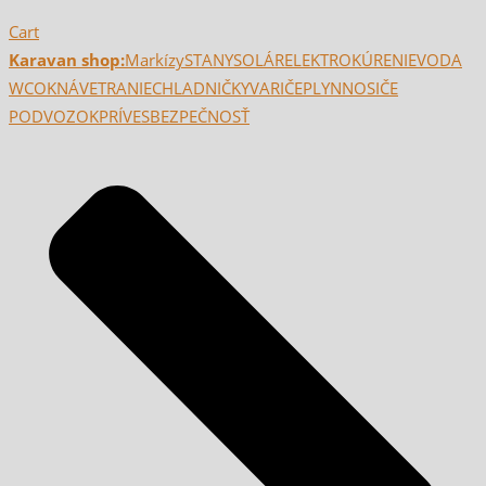
Cart
Karavan shop:
Markízy
STANY
SOLÁR
ELEKTRO
KÚRENIE
VODA
WC
OKNÁ
VETRANIE
CHLADNIČKY
VARIČE
PLYN
NOSIČE
PODVOZOK
PRÍVES
BEZPEČNOSŤ