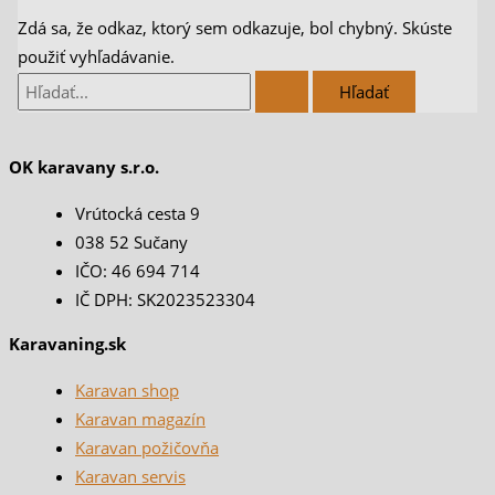
Zdá sa, že odkaz, ktorý sem odkazuje, bol chybný. Skúste
použiť vyhľadávanie.
OK karavany s.r.o.
Vrútocká cesta 9
038 52 Sučany
IČO: 46 694 714
IČ DPH: SK2023523304
Karavaning.sk
Karavan shop
Karavan magazín
Karavan požičovňa
Karavan servis