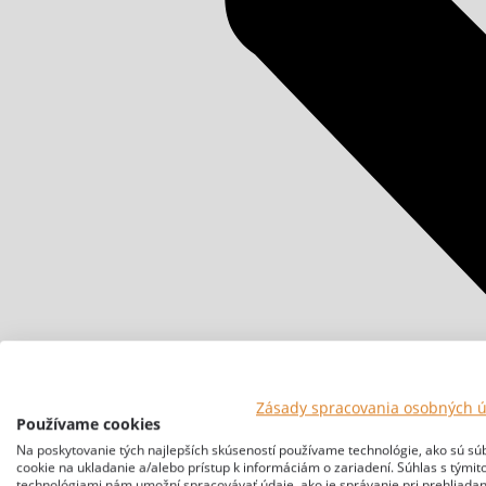
Zásady spracovania osobných 
Používame cookies
Na poskytovanie tých najlepších skúseností používame technológie, ako sú sú
cookie na ukladanie a/alebo prístup k informáciám o zariadení. Súhlas s týmit
technológiami nám umožní spracovávať údaje, ako je správanie pri prehliadan