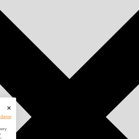
údajov
bory
o
í