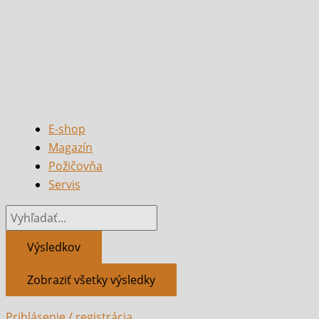
E-shop
Magazín
Požičovňa
Servis
Výsledkov
Zobraziť všetky výsledky
Prihlásenie / registrácia