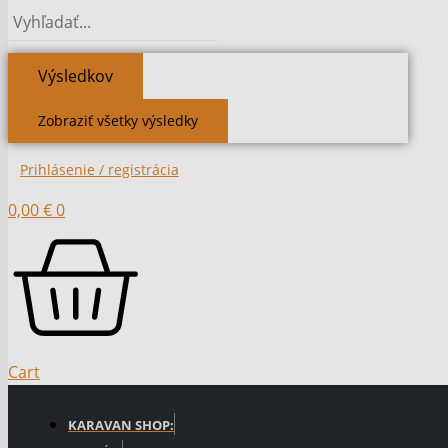
Výsledkov
Zobraziť všetky výsledky
Prihlásenie / registrácia
0,00
€
0
Cart
KARAVAN SHOP: