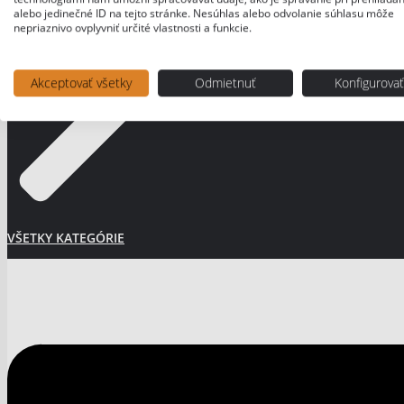
alebo jedinečné ID na tejto stránke. Nesúhlas alebo odvolanie súhlasu môže
nepriaznivo ovplyvniť určité vlastnosti a funkcie.
Akceptovať všetky
Odmietnuť
Konfigurova
VŠETKY KATEGÓRIE