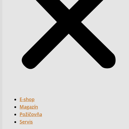
E-shop
Magazín
Požičovňa
Servis