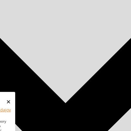
údajov
bory
o
í