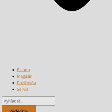
E-shop
Magazín
Požičovňa
Servis
Výsledkov