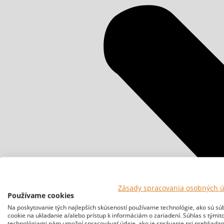
Zásady spracovania osobných 
Používame cookies
Na poskytovanie tých najlepších skúseností používame technológie, ako sú sú
cookie na ukladanie a/alebo prístup k informáciám o zariadení. Súhlas s týmit
technológiami nám umožní spracovávať údaje, ako je správanie pri prehliadan