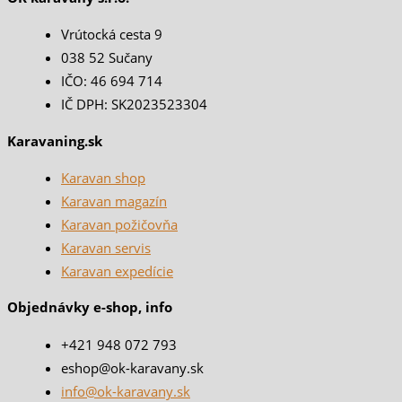
Vrútocká cesta 9
038 52 Sučany
IČO: 46 694 714
IČ DPH: SK2023523304
Karavaning.sk
Karavan shop
Karavan magazín
Karavan požičovňa
Karavan servis
Karavan expedície
Objednávky e-shop, info
+421 948 072 793
eshop@ok-karavany.sk
info@ok-karavany.sk