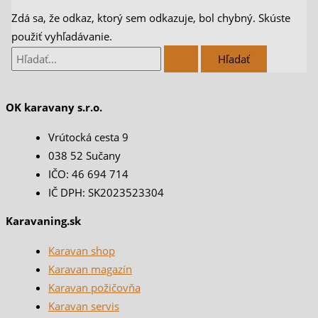
Zdá sa, že odkaz, ktorý sem odkazuje, bol chybný. Skúste
použiť vyhľadávanie.
OK karavany s.r.o.
Vrútocká cesta 9
038 52 Sučany
IČO: 46 694 714
IČ DPH: SK2023523304
Karavaning.sk
Karavan shop
Karavan magazín
Karavan požičovňa
Karavan servis