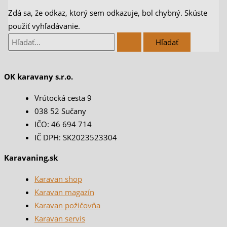
Zdá sa, že odkaz, ktorý sem odkazuje, bol chybný. Skúste
použiť vyhľadávanie.
OK karavany s.r.o.
Vrútocká cesta 9
038 52 Sučany
IČO: 46 694 714
IČ DPH: SK2023523304
Karavaning.sk
Karavan shop
Karavan magazín
Karavan požičovňa
Karavan servis