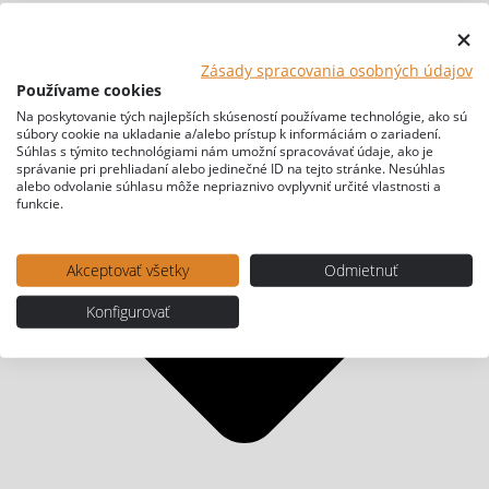
Zásady spracovania osobných údajov
Používame cookies
Na poskytovanie tých najlepších skúseností používame technológie, ako sú
súbory cookie na ukladanie a/alebo prístup k informáciám o zariadení.
Súhlas s týmito technológiami nám umožní spracovávať údaje, ako je
správanie pri prehliadaní alebo jedinečné ID na tejto stránke. Nesúhlas
alebo odvolanie súhlasu môže nepriaznivo ovplyvniť určité vlastnosti a
funkcie.
Akceptovať všetky
Odmietnuť
Konfigurovať