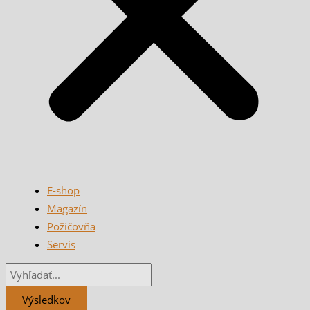
E-shop
Magazín
Požičovňa
Servis
Výsledkov