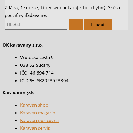
Zdá sa, že odkaz, ktorý sem odkazuje, bol chybný. Skúste
použiť vyhľadávanie.
OK karavany s.r.o.
Vrútocká cesta 9
038 52 Sučany
IČO: 46 694 714
IČ DPH: SK2023523304
Karavaning.sk
Karavan shop
Karavan magazín
Karavan požičovňa
Karavan servis