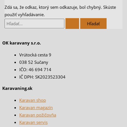
Zdá sa, že odkaz, ktorý sem odkazuje, bol chybný. Skúste
použiť vyhľadávanie.
OK karavany s.r.o.
Vrútocká cesta 9
038 52 Sučany
IČO: 46 694 714
IČ DPH: SK2023523304
Karavaning.sk
Karavan shop
Karavan magazín
Karavan požičovňa
Karavan servis