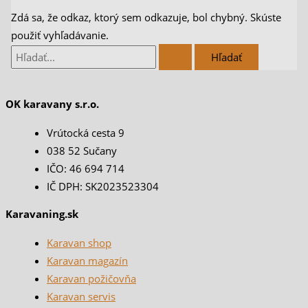
Zdá sa, že odkaz, ktorý sem odkazuje, bol chybný. Skúste
použiť vyhľadávanie.
OK karavany s.r.o.
Vrútocká cesta 9
038 52 Sučany
IČO: 46 694 714
IČ DPH: SK2023523304
Karavaning.sk
Karavan shop
Karavan magazín
Karavan požičovňa
Karavan servis