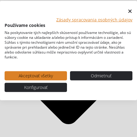
Zásady spracovania osobných údajov
Používame cookies
Na poskytovanie tých najlepších skúseností používame technológie, ako sú
súbory cookie na ukladanie a/alebo prístup k informáciám o zariadení.
Súhlas s týmito technológiami nám umožní spracovávať údaje, ako je
správanie pri prehliadaní alebo jedinečné ID na tejto stránke. Nesúhlas
alebo odvolanie súhlasu môže nepriaznivo ovplyvniť určité vlastnosti a
funkcie.
Akceptovať všetky
Odmietnuť
Konfigurovať