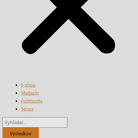
E-shop
Magazín
Požičovňa
Servis
Výsledkov