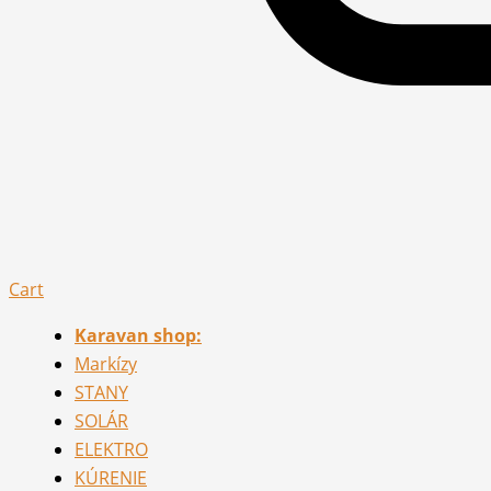
Cart
Karavan shop:
Markízy
STANY
SOLÁR
ELEKTRO
KÚRENIE