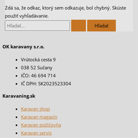
Zdá sa, že odkaz, ktorý sem odkazuje, bol chybný. Skúste
použiť vyhľadávanie.
OK karavany s.r.o.
Vrútocká cesta 9
038 52 Sučany
IČO: 46 694 714
IČ DPH: SK2023523304
Karavaning.sk
Karavan shop
Karavan magazín
Karavan požičovňa
Karavan servis