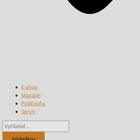
E-shop
Magazín
Požičovňa
Servis
Výsledkov