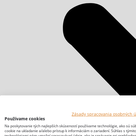
Zásady spracovania osobných 
Používame cookies
Na poskytovanie tých najlepších skúseností používame technológie, ako sú sú
cookie na ukladanie a/alebo prístup k informáciám o zariadení. Súhlas s týmit
technológiami nám umožní spracovávať údaje, ako je správanie pri prehliadan