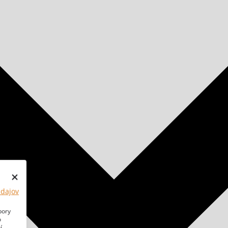
údajov
bory
o
í