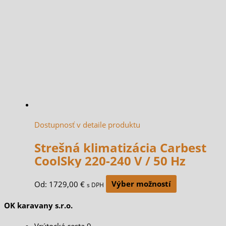
Dostupnosť v detaile produktu
Strešná klimatizácia Carbest
CoolSky 220-240 V / 50 Hz
Od:
1729,00
€
Výber možností
s DPH
OK karavany s.r.o.