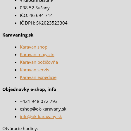
Vrútocká cesta 9
038 52 Sučany
IČO: 46 694 714
IČ DPH: SK2023523304
Karavaning.sk
Karavan shop
Karavan magazín
Karavan požičovňa
Karavan servis
Karavan expedície
Objednávky e-shop, info
+421 948 072 793
eshop@ok-karavany.sk
info@ok-karavany.sk
Otváracie hodiny: