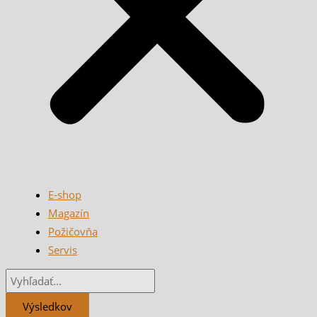
E-shop
Magazín
Požičovňa
Servis
Výsledkov