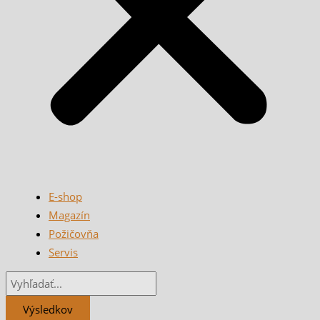
E-shop
Magazín
Požičovňa
Servis
Výsledkov