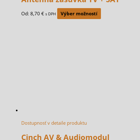
Od:
8,70
€
Výber možností
s DPH
Dostupnosť v detaile produktu
Cinch AV & Audiomodul