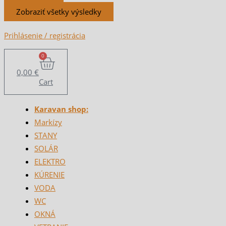
Zobraziť všetky výsledky
Prihlásenie / registrácia
0
0,00
€
Cart
Karavan shop:
Markízy
STANY
SOLÁR
ELEKTRO
KÚRENIE
VODA
WC
OKNÁ