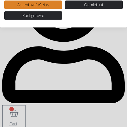
Akceptovať všetky
Odmietnuť
Konfigurovať
0
Cart