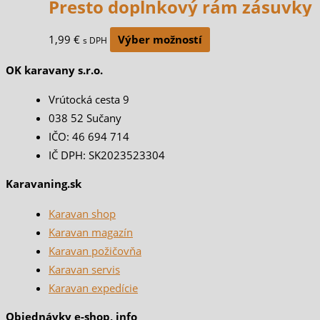
Presto doplnkový rám zásuvky
1,99
€
Výber možností
s DPH
OK karavany s.r.o.
Vrútocká cesta 9
038 52 Sučany
IČO: 46 694 714
IČ DPH: SK2023523304
Karavaning.sk
Karavan shop
Karavan magazín
Karavan požičovňa
Karavan servis
Karavan expedície
Objednávky e-shop, info