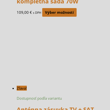
kompletná sada 70W
109,00
€
Výber možností
s DPH
Zľava!
Dostupnosť podľa variantu
Anténna zásuvka TV + SAT