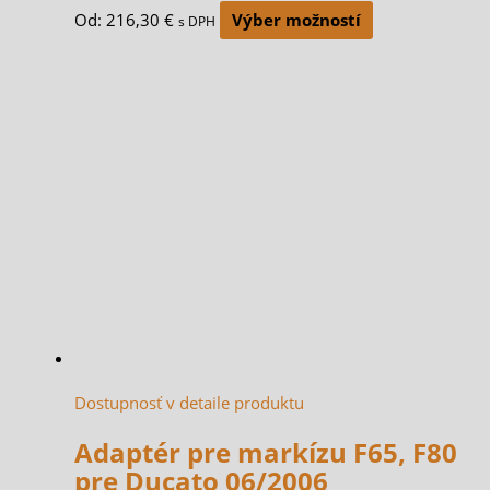
Od:
216,30
€
Výber možností
s DPH
Dostupnosť v detaile produktu
Adaptér pre markízu F65, F80
pre Ducato 06/2006