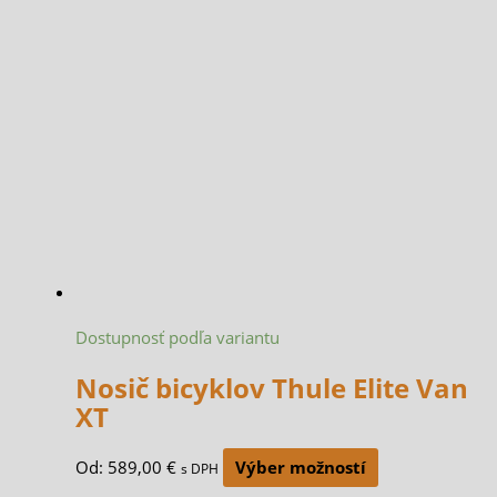
Dostupnosť podľa variantu
Nosič bicyklov Thule Elite Van
XT
Od:
589,00
€
Výber možností
s DPH