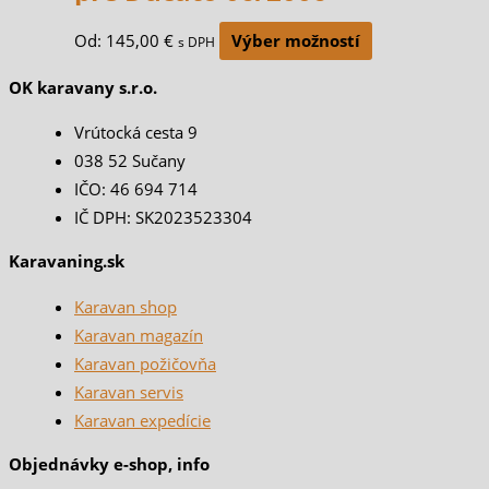
Od:
145,00
€
Výber možností
s DPH
OK karavany s.r.o.
Vrútocká cesta 9
038 52 Sučany
IČO: 46 694 714
IČ DPH: SK2023523304
Karavaning.sk
Karavan shop
Karavan magazín
Karavan požičovňa
Karavan servis
Karavan expedície
Objednávky e-shop, info