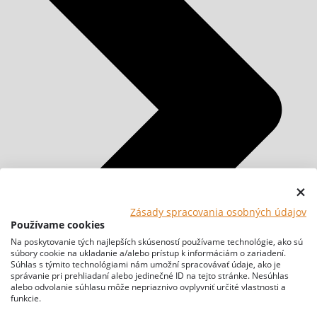
Zásady spracovania osobných údajov
Používame cookies
Na poskytovanie tých najlepších skúseností používame technológie, ako sú
súbory cookie na ukladanie a/alebo prístup k informáciám o zariadení.
Súhlas s týmito technológiami nám umožní spracovávať údaje, ako je
správanie pri prehliadaní alebo jedinečné ID na tejto stránke. Nesúhlas
alebo odvolanie súhlasu môže nepriaznivo ovplyvniť určité vlastnosti a
funkcie.