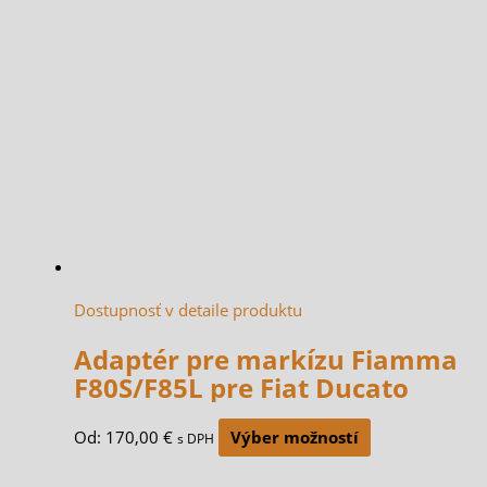
Dostupnosť v detaile produktu
Adaptér pre markízu Fiamma
F80S/F85L pre Fiat Ducato
Od:
170,00
€
Výber možností
s DPH