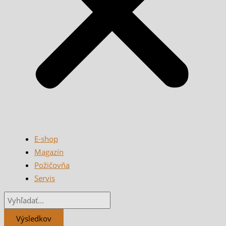
E-shop
Magazín
Požičovňa
Servis
Výsledkov