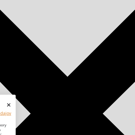
údajov
bory
o
í