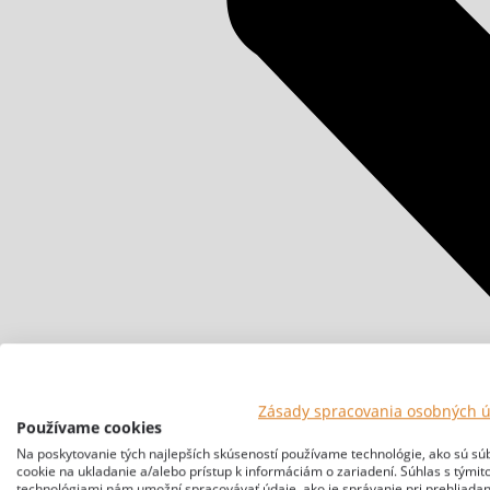
Zásady spracovania osobných 
Používame cookies
Na poskytovanie tých najlepších skúseností používame technológie, ako sú sú
cookie na ukladanie a/alebo prístup k informáciám o zariadení. Súhlas s týmit
technológiami nám umožní spracovávať údaje, ako je správanie pri prehliadan