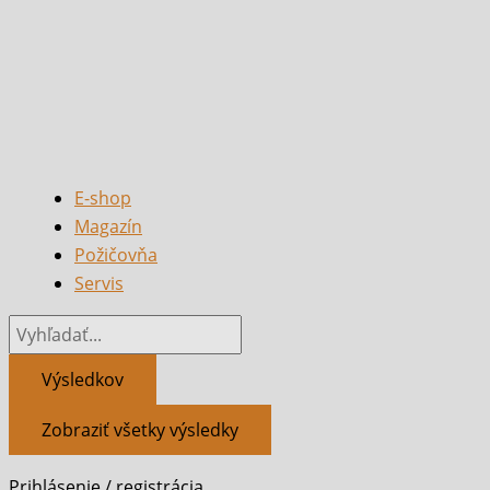
E-shop
Magazín
Požičovňa
Servis
Výsledkov
Zobraziť všetky výsledky
Prihlásenie / registrácia