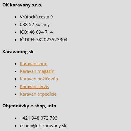
OK karavany s.r.o.
Vrútocká cesta 9
038 52 Sučany
IČO: 46 694 714
IČ DPH: SK2023523304
Karavaning.sk
Karavan shop
Karavan magazín
Karavan požičovňa
Karavan servis
Karavan expedície
Objednávky e-shop, info
+421 948 072 793
eshop@ok-karavany.sk