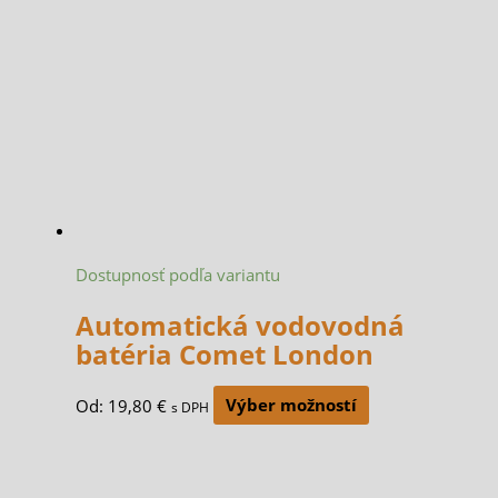
Dostupnosť podľa variantu
Automatická vodovodná
batéria Comet London
Od:
19,80
€
Výber možností
s DPH