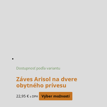
Dostupnosť podľa variantu
Záves Arisol na dvere
obytného prívesu
22,95
€
Výber možností
s DPH