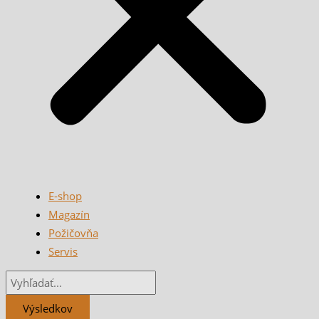
E-shop
Magazín
Požičovňa
Servis
Výsledkov