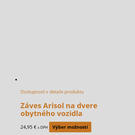
Dostupnosť v detaile produktu
Záves Arisol na dvere
obytného vozidla
24,95
€
Výber možností
s DPH