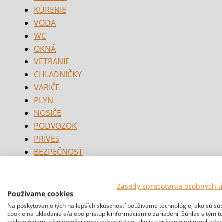
KÚRENIE
VODA
WC
OKNÁ
VETRANIE
CHLADNIČKY
VARIČE
PLYN
NOSIČE
PODVOZOK
PRÍVES
BEZPEČNOSŤ
Zásady spracovania osobných 
Používame cookies
Na poskytovanie tých najlepších skúseností používame technológie, ako sú sú
cookie na ukladanie a/alebo prístup k informáciám o zariadení. Súhlas s týmit
technológiami nám umožní spracovávať údaje, ako je správanie pri prehliadan