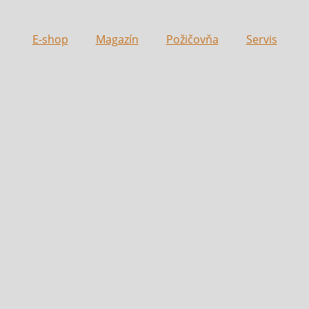
E-shop
Magazín
Požičovňa
Servis
v.
i
u.