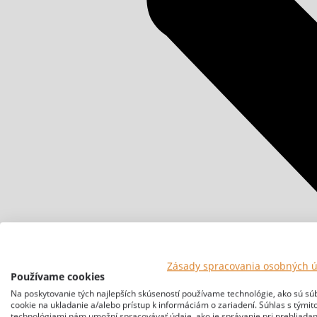
Zásady spracovania osobných 
Používame cookies
Na poskytovanie tých najlepších skúseností používame technológie, ako sú sú
cookie na ukladanie a/alebo prístup k informáciám o zariadení. Súhlas s týmit
technológiami nám umožní spracovávať údaje, ako je správanie pri prehliadan