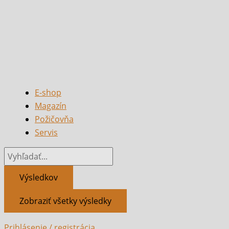
E-shop
Magazín
Požičovňa
Servis
Výsledkov
Zobraziť všetky výsledky
Prihlásenie / registrácia