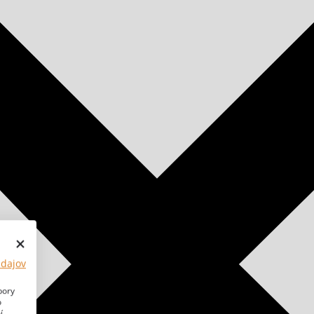
údajov
bory
o
í