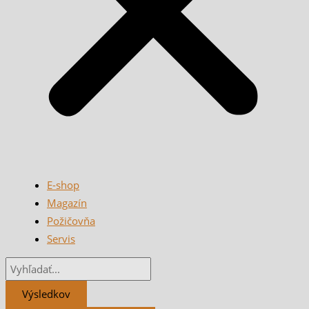
E-shop
Magazín
Požičovňa
Servis
Výsledkov