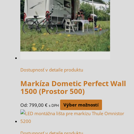
Dostupnosť v detaile produktu
Markíza Dometic Perfect Wall
1500 (Prostor 500)
Od:
799,00
€
Výber možností
s DPH
Dostupnosť v detaile produktu