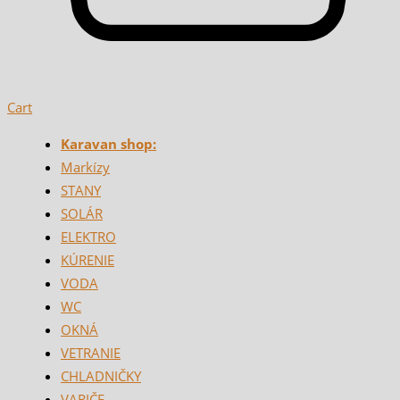
Cart
Karavan shop:
Markízy
STANY
SOLÁR
ELEKTRO
KÚRENIE
VODA
WC
OKNÁ
VETRANIE
CHLADNIČKY
VARIČE