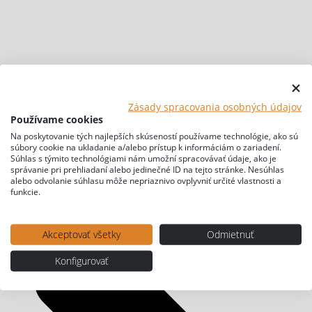
Zásady spracovania osobných údajov
Používame cookies
Na poskytovanie tých najlepších skúseností používame technológie, ako sú
súbory cookie na ukladanie a/alebo prístup k informáciám o zariadení.
Súhlas s týmito technológiami nám umožní spracovávať údaje, ako je
správanie pri prehliadaní alebo jedinečné ID na tejto stránke. Nesúhlas
alebo odvolanie súhlasu môže nepriaznivo ovplyvniť určité vlastnosti a
funkcie.
Akceptovať všetky
Odmietnuť
Konfigurovať