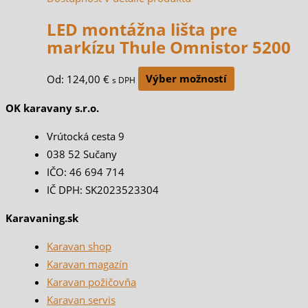
LED montážna lišta pre
markízu Thule Omnistor 5200
Od:
124,00
€
Výber možností
s DPH
OK karavany s.r.o.
Vrútocká cesta 9
038 52 Sučany
IČO: 46 694 714
IČ DPH: SK2023523304
Karavaning.sk
Karavan shop
Karavan magazín
Karavan požičovňa
Karavan servis