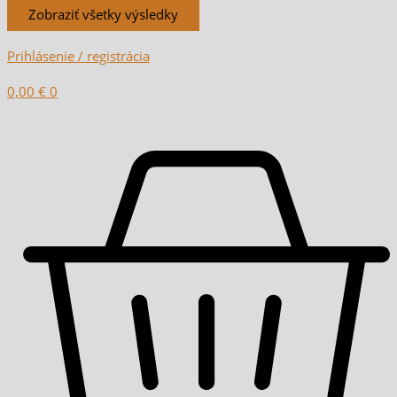
Zobraziť všetky výsledky
Prihlásenie / registrácia
0,00
€
0