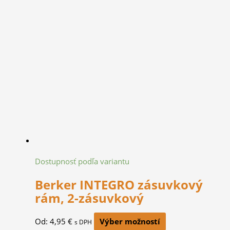
Dostupnosť podľa variantu
Berker INTEGRO zásuvkový
rám, 2-zásuvkový
Od:
4,95
€
Výber možností
s DPH