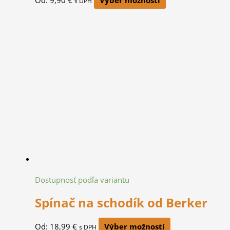
s DPH
Dostupnosť podľa variantu
Spínač na schodík od Berker
Od:
18,99
€
Výber možností
s DPH