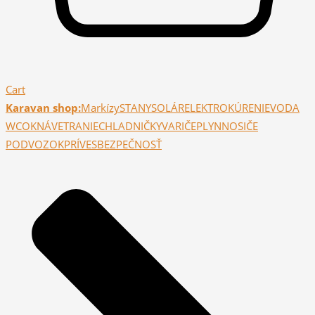
Cart
Karavan shop:
Markízy
STANY
SOLÁR
ELEKTRO
KÚRENIE
VODA
WC
OKNÁ
VETRANIE
CHLADNIČKY
VARIČE
PLYN
NOSIČE
PODVOZOK
PRÍVES
BEZPEČNOSŤ