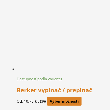
Dostupnosť podľa variantu
Berker vypínač / prepínač
Od:
10,75
€
Výber možností
s DPH