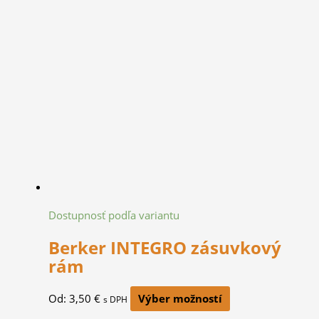
Dostupnosť podľa variantu
Berker INTEGRO zásuvkový
rám
Od:
3,50
€
Výber možností
s DPH