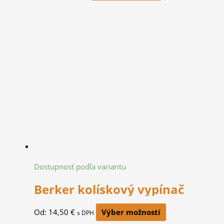
Dostupnosť podľa variantu
Berker kolískový vypínač
Od:
14,50
€
Výber možností
s DPH