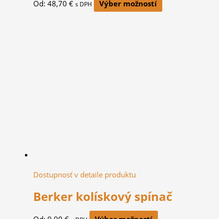
Od:
48,70
€
Výber možností
s DPH
Dostupnosť v detaile produktu
Berker kolískový spínač
Od:
9,90
€
Výber možností