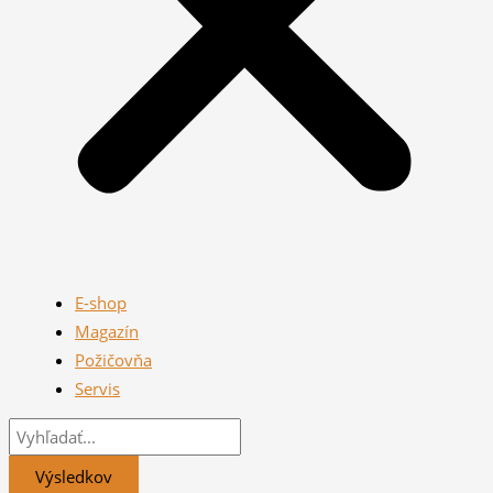
E-shop
Magazín
Požičovňa
Servis
Výsledkov