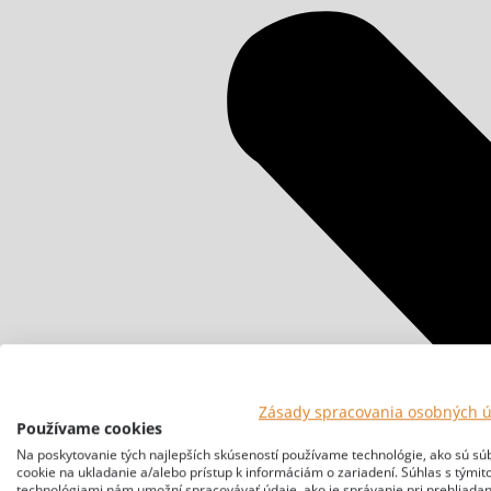
Zásady spracovania osobných 
Používame cookies
Na poskytovanie tých najlepších skúseností používame technológie, ako sú sú
cookie na ukladanie a/alebo prístup k informáciám o zariadení. Súhlas s týmit
technológiami nám umožní spracovávať údaje, ako je správanie pri prehliadan