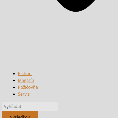
E-shop
Magazín
Požičovňa
Servis
Výsledkov