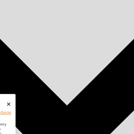
údajov
bory
o
í