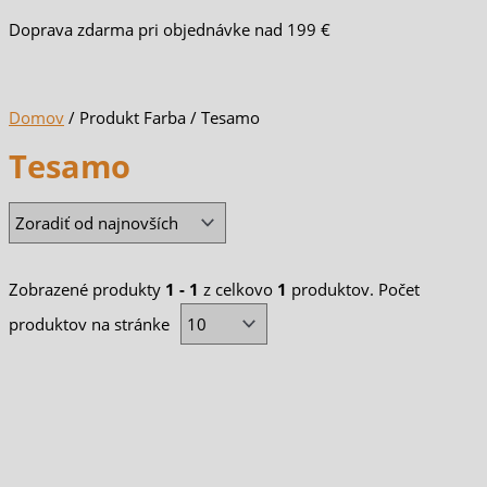
Doprava zdarma pri objednávke nad 199 €
Domov
/ Produkt Farba / Tesamo
Tesamo
Zobrazené produkty
1 - 1
z celkovo
1
produktov. Počet
produktov na stránke
Tento
produkt
má
viacero
variantov.