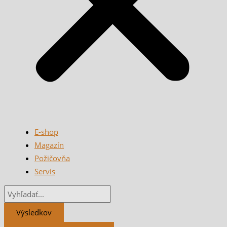
E-shop
Magazín
Požičovňa
Servis
Výsledkov