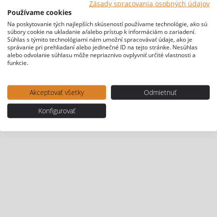
Zásady spracovania osobných údajov
Používame cookies
Na poskytovanie tých najlepších skúseností používame technológie, ako sú
súbory cookie na ukladanie a/alebo prístup k informáciám o zariadení.
Súhlas s týmito technológiami nám umožní spracovávať údaje, ako je
správanie pri prehliadaní alebo jedinečné ID na tejto stránke. Nesúhlas
alebo odvolanie súhlasu môže nepriaznivo ovplyvniť určité vlastnosti a
funkcie.
Akceptovať všetky
Odmietnuť
Konfigurovať