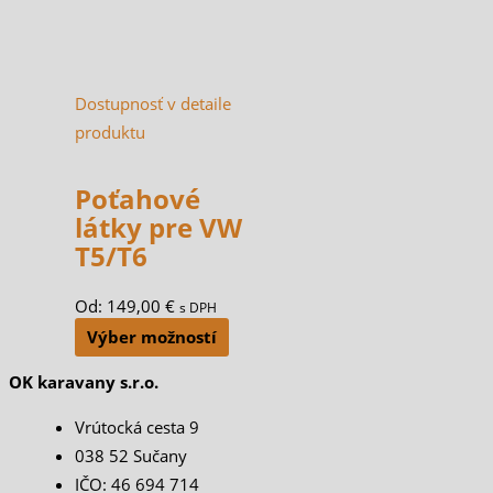
Možnosti
si
môžete
Dostupnosť v detaile
vybrať
produktu
na
stránke
Poťahové
produktu.
látky pre VW
T5/T6
Od:
149,00
€
s DPH
Výber možností
OK karavany s.r.o.
Vrútocká cesta 9
038 52 Sučany
IČO: 46 694 714