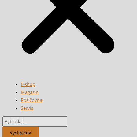
E-shop
Magazín
Požičovňa
Servis
Výsledkov