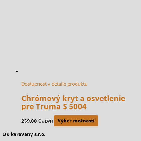
Dostupnosť v detaile produktu
Chrómový kryt a osvetlenie
pre Truma S 5004
259,00
€
Výber možností
s DPH
OK karavany s.r.o.