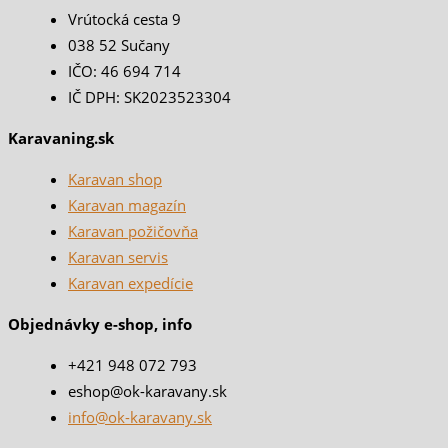
Vrútocká cesta 9
038 52 Sučany
IČO: 46 694 714
IČ DPH: SK2023523304
Karavaning.sk
Karavan shop
Karavan magazín
Karavan požičovňa
Karavan servis
Karavan expedície
Objednávky e-shop, info
+421 948 072 793
eshop@ok-karavany.sk
info@ok-karavany.sk