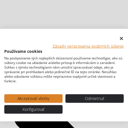
Zásady spracovania osobných údajov
Používame cookies
Na poskytovanie tých najlepších skúseností používame technológie, ako sú
súbory cookie na ukladanie a/alebo prístup k informáciám o zariadení.
Súhlas s týmito technológiami nám umožní spracovávať údaje, ako je
správanie pri prehliadaní alebo jedinečné ID na tejto stránke. Nesúhlas
alebo odvolanie súhlasu môže nepriaznivo ovplyvniť určité vlastnosti a
funkcie.
Akceptovať všetky
Odmietnuť
Konfigurovať