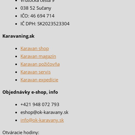
Vrútocká cesta 9
038 52 Sučany
IČO: 46 694 714
IČ DPH: SK2023523304
Karavaning.sk
Karavan shop
Karavan magazín
Karavan požičovňa
Karavan servis
Karavan expedície
Objednávky e-shop, info
+421 948 072 793
eshop@ok-karavany.sk
info@ok-karavany.sk
Otváracie hodiny: