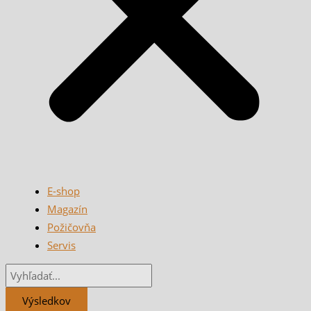
E-shop
Magazín
Požičovňa
Servis
Výsledkov