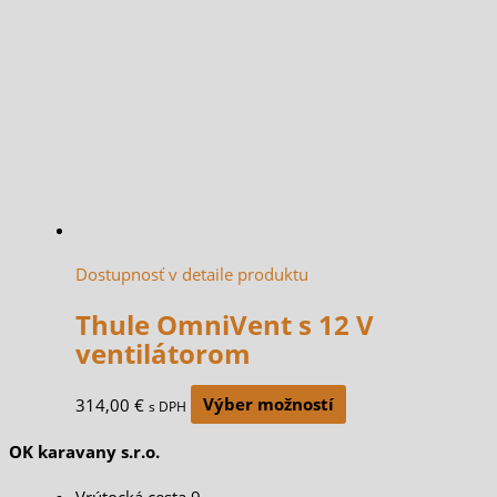
Dostupnosť v detaile produktu
Thule OmniVent s 12 V
ventilátorom
314,00
€
Výber možností
s DPH
OK karavany s.r.o.