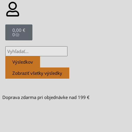
Cart
0,00
€
0
Search
...
Výsledkov
Zobraziť všetky výsledky
Doprava zdarma pri objednávke nad 199 €