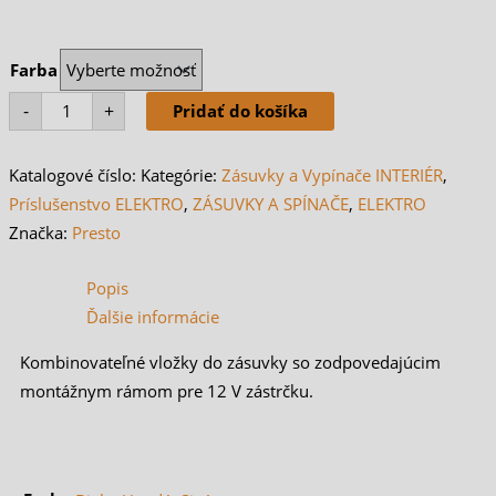
množstvo
Farba
12V
štandardná
zásuvka
-
+
Pridať do košíka
s
výklopným
vekom
Presto
Katalogové číslo:
Kategórie:
Zásuvky a Vypínače INTERIÉR
,
Príslušenstvo ELEKTRO
,
ZÁSUVKY A SPÍNAČE
,
ELEKTRO
Značka:
Presto
Popis
Ďalšie informácie
Kombinovateľné vložky do zásuvky so zodpovedajúcim
montážnym rámom pre 12 V zástrčku.