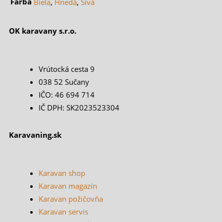
Farba
Biela
,
Hnedá
,
Sivá
OK karavany s.r.o.
Vrútocká cesta 9
038 52 Sučany
IČO: 46 694 714
IČ DPH: SK2023523304
Karavaning.sk
Karavan shop
Karavan magazín
Karavan požičovňa
Karavan servis